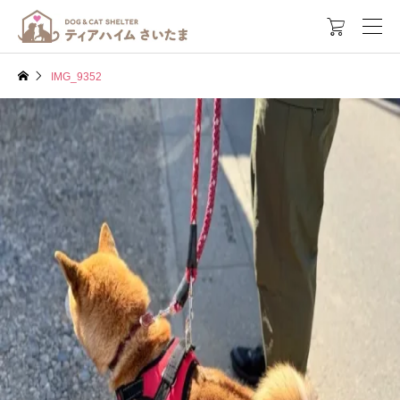

IMG_9352