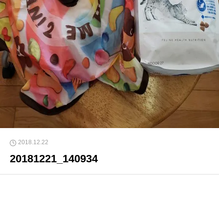
2018.12.22
20181221_140934