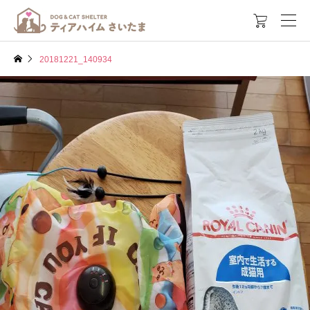

20181221_140934