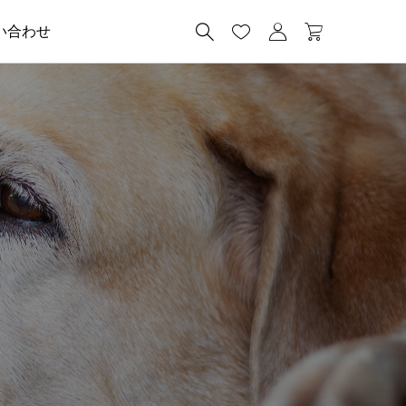




い合わせ