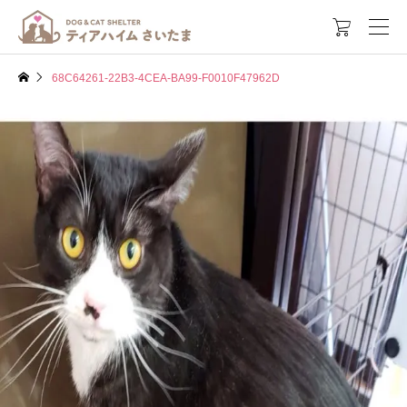

68C64261-22B3-4CEA-BA99-F0010F47962D