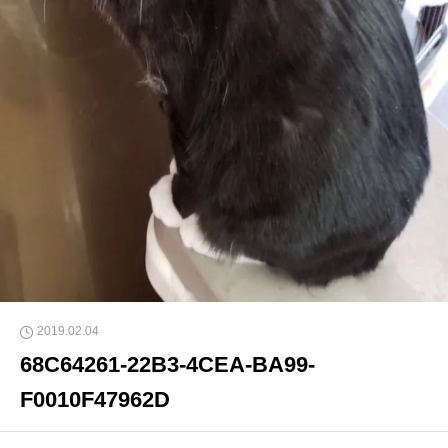
2019.02.04
68C64261-22B3-4CEA-BA99-
F0010F47962D