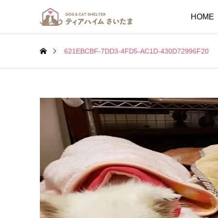
HOME
621EBCBF-7DD3-4FD5-AC1D-430D72996F20