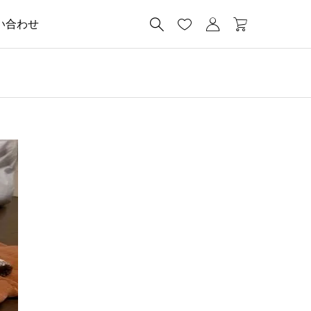




い合わせ