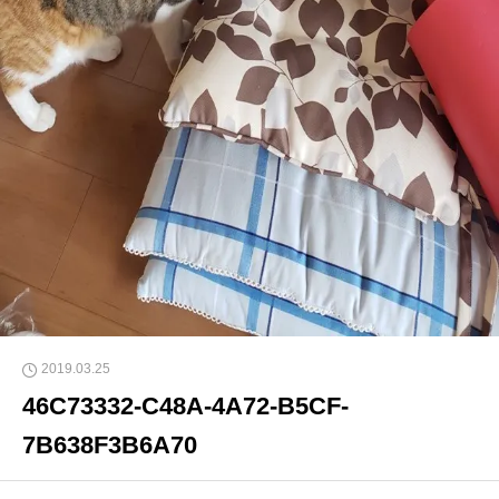
2019.03.25
46C73332-C48A-4A72-B5CF-
7B638F3B6A70