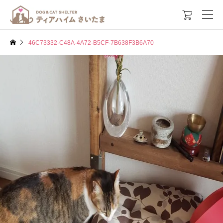

46C73332-C48A-4A72-B5CF-7B638F3B6A70