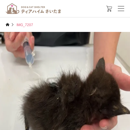

IMG_7207