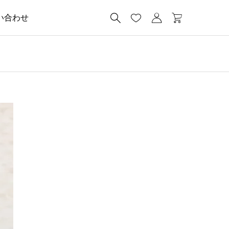




い合わせ