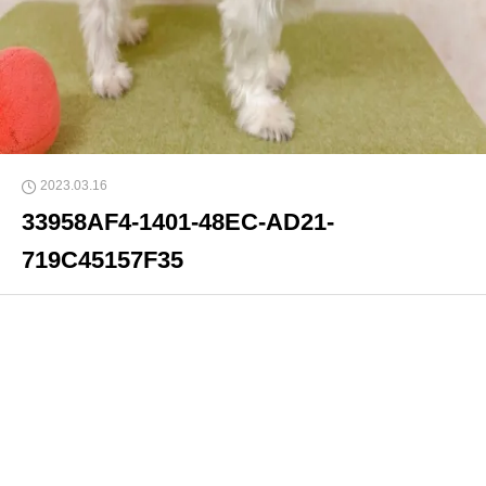
2023.03.16
33958AF4-1401-48EC-AD21-
719C45157F35