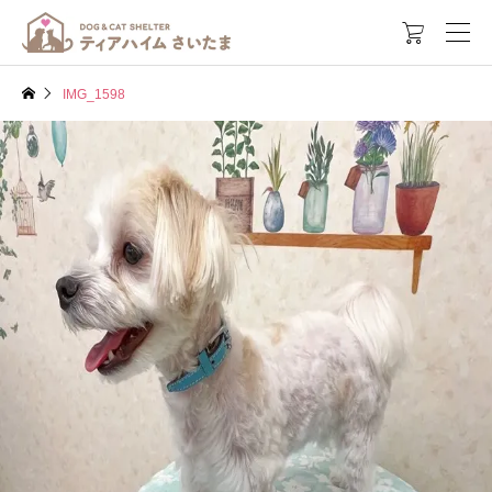

IMG_1598