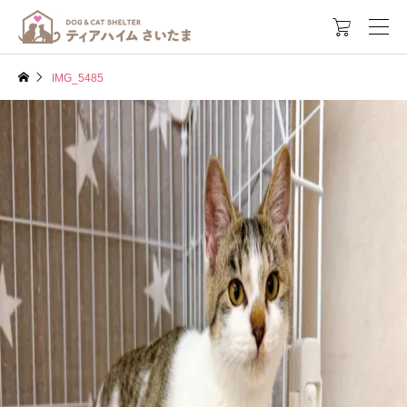

IMG_5485