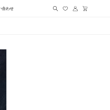




い合わせ