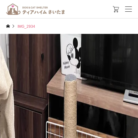

IMG_2934