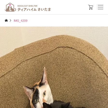

IMG_4209