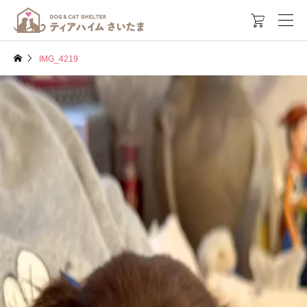

IMG_4219