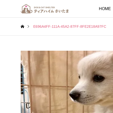
HOME
E696A4FF-111A-45A2-87FF-8FE2E18A97FC