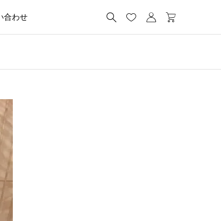




い合わせ