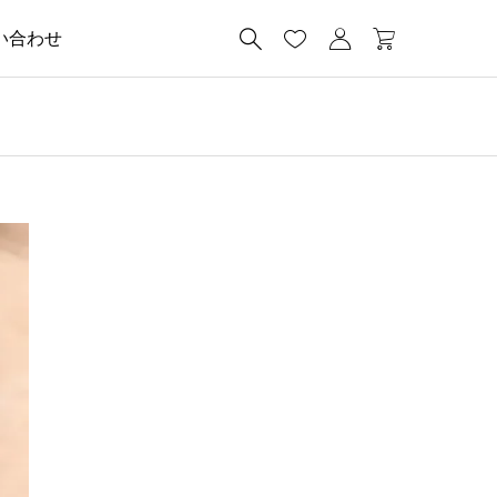




い合わせ