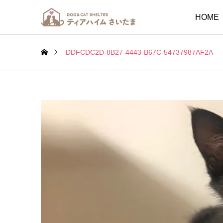
HOME
DDFCDC2D-8B27-4443-B67C-54737987AF2A