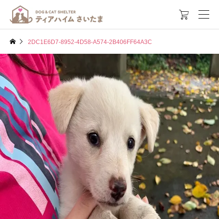

2DC1E6D7-8952-4D58-A574-2B406FF64A3C