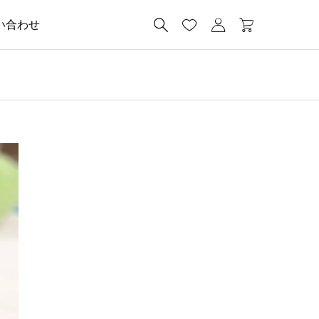




い合わせ