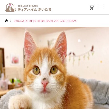

0753C6D3-5F19-4ED4-BA86-22CCB2D3D825