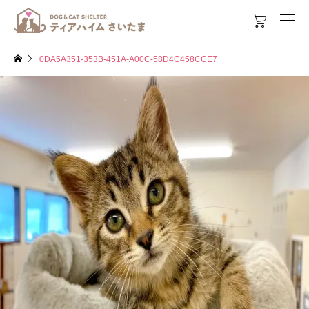

0DA5A351-353B-451A-A00C-58D4C458CCE7