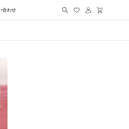




い合わせ