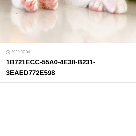
2020.07.04
1B721ECC-55A0-4E38-B231-
3EAED772E598