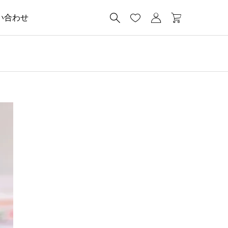




い合わせ