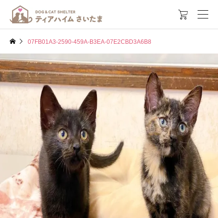

07FB01A3-2590-459A-B3EA-07E2CBD3A6B8