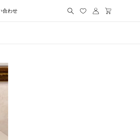




い合わせ