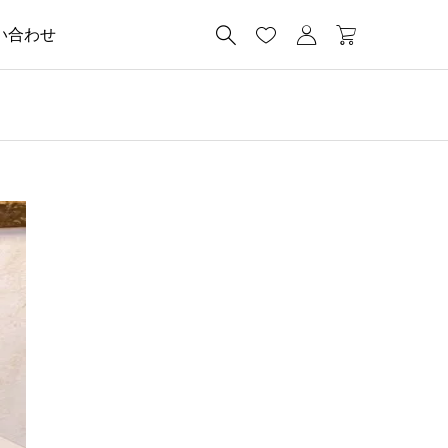




い合わせ