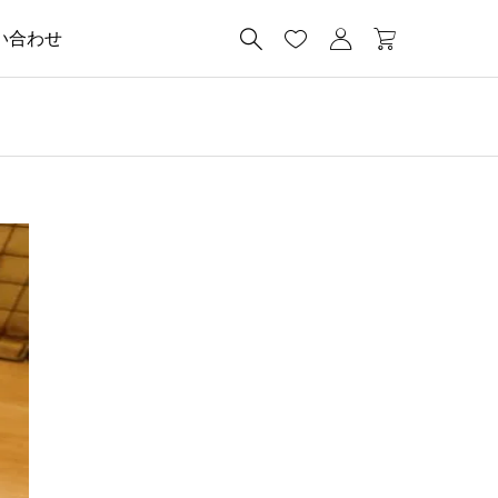




い合わせ