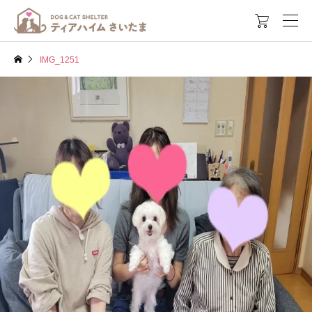

IMG_1251