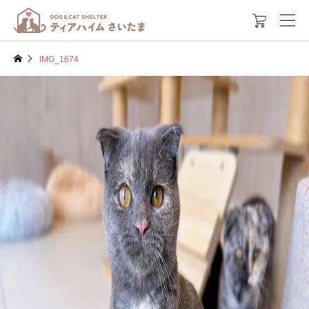

IMG_1674