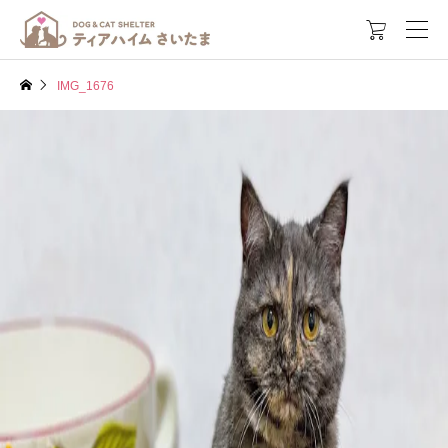

IMG_1676