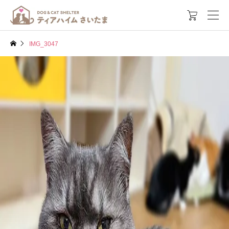

IMG_3047