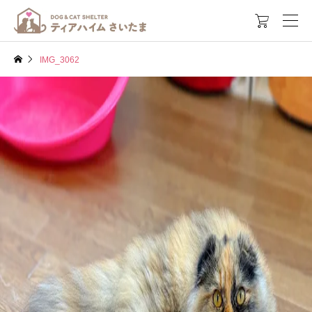

IMG_3062