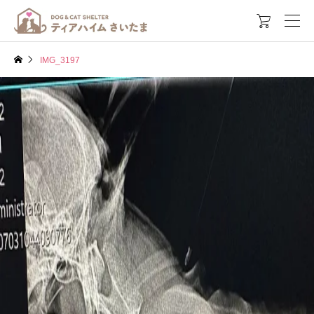

IMG_3197