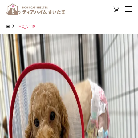

IMG_3449