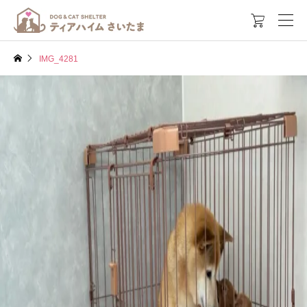

IMG_4281