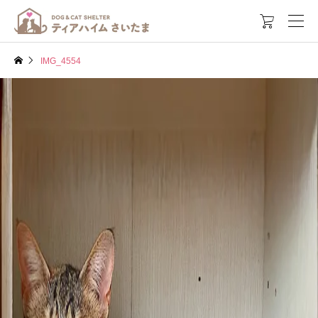

IMG_4554