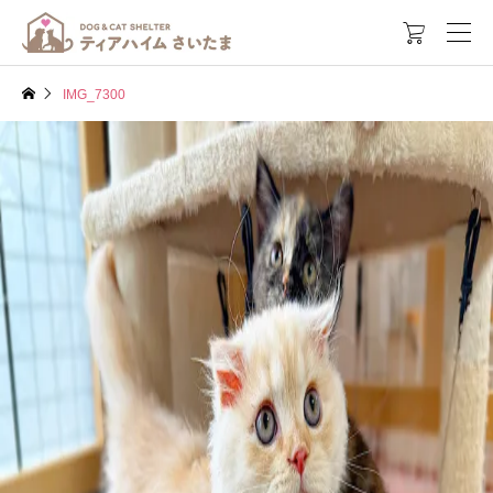

IMG_7300