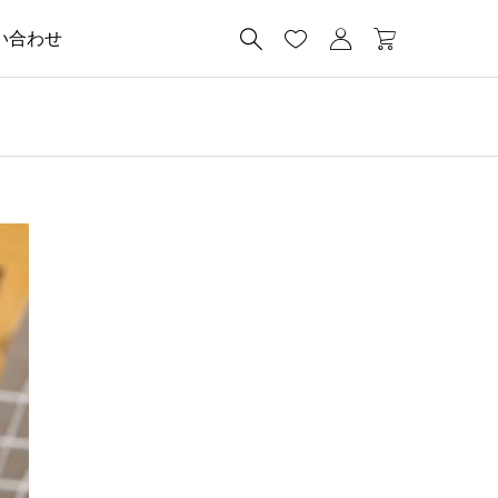




い合わせ