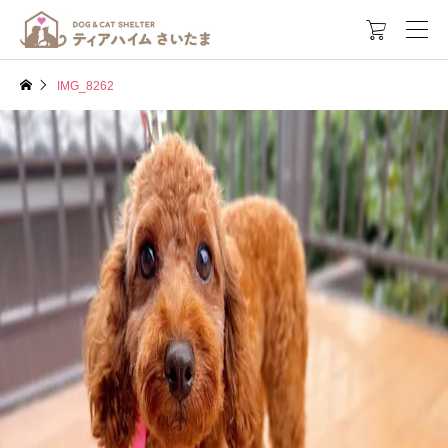

IMG_8262