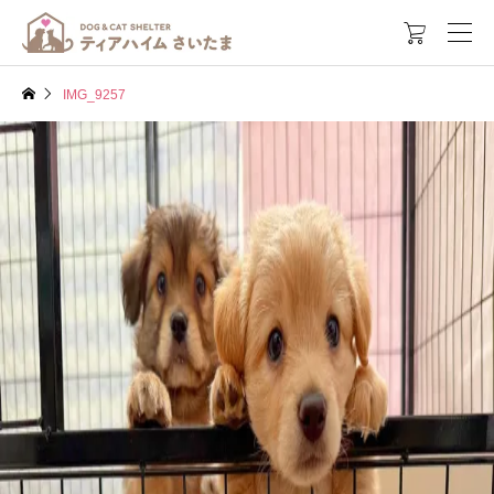

IMG_9257