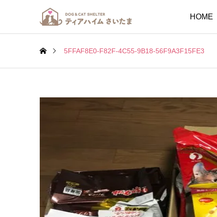
HOME
5FFAF8E0-F82F-4C55-9B18-56F9A3F15FE3