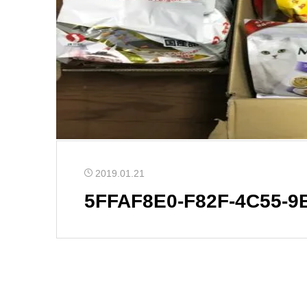
2019.01.21
5FFAF8E0-F82F-4C55-9