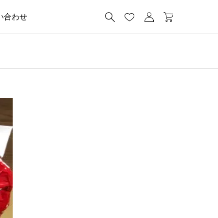




い合わせ