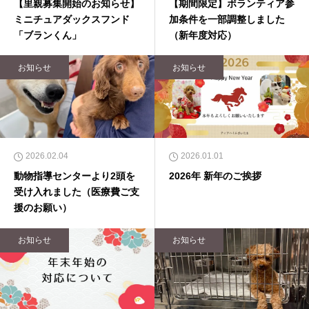
【里親募集開始のお知らせ】
【期間限定】ボランティア参
ミニチュアダックスフンド
加条件を一部調整しました
「ブランくん」
（新年度対応）
お知らせ
お知らせ
2026.02.04
2026.01.01
動物指導センターより2頭を
2026年 新年のご挨拶
受け入れました（医療費ご支
援のお願い）
お知らせ
お知らせ