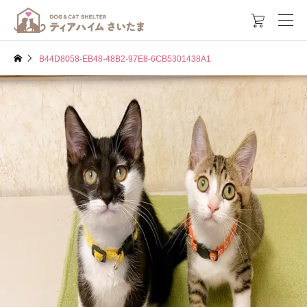

B44D8058-EB48-48B2-97E8-6CB5301438A1