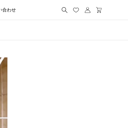




い合わせ