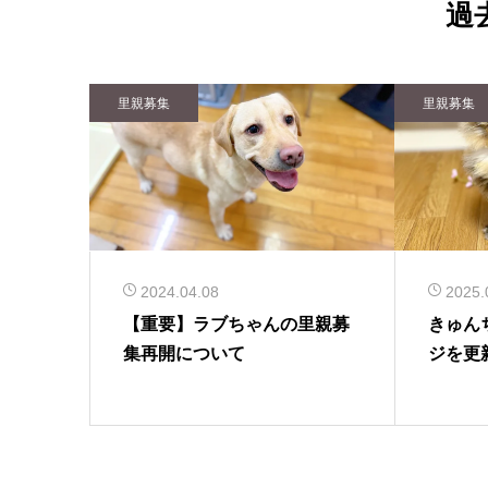
過
里親募集
里親募集
2024.04.08
2025.
【重要】ラブちゃんの里親募
きゅん
集再開について
ジを更