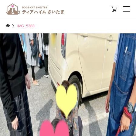

IMG_5388