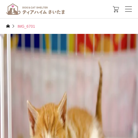

IMG_6701