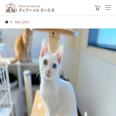

IMG_0537