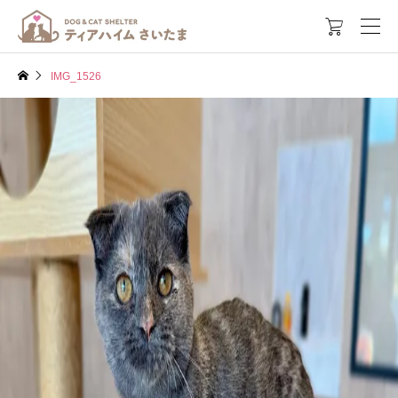

IMG_1526